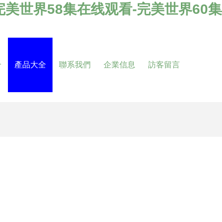
完美世界58集在线观看-完美世界60集
介
產品大全
聯系我們
企業信息
訪客留言