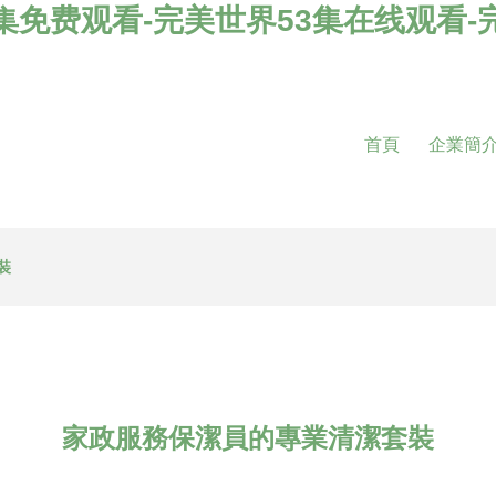
集免费观看-完美世界53集在线观看-
首頁
企業簡
裝
家政服務保潔員的專業清潔套裝