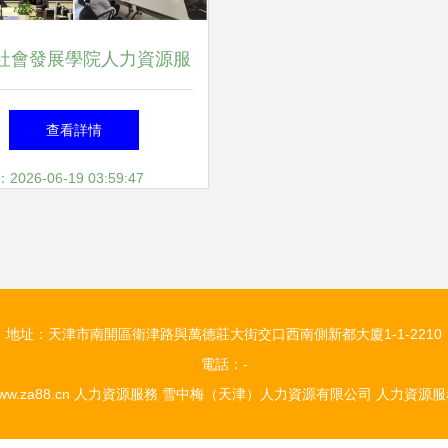
社會發展學院人力資源服
融合人文關懷與專業管理
查看詳情
的創新實踐
26-06-19 03:59:47
地址：天津市南開區衛津路與萬德莊大街交口西南側新都大廈1-1-2210
電話：-
ww.za88.cn
人力資源服務
雪中梅（天津）人力資源有限公司
人力資源服