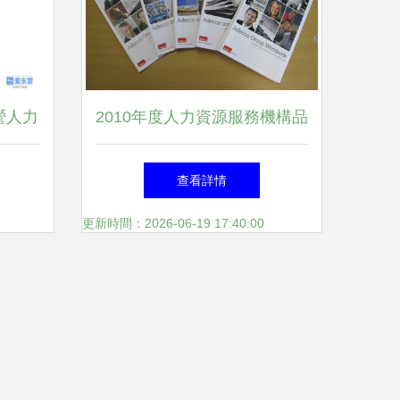
東營人力
2010年度人力資源服務機構品
發展生
牌100強 行業格局的深度解析
查看詳情
與未來展望
更新時間：2026-06-19 17:40:00