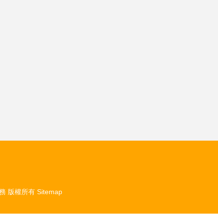
務
版權所有
Sitemap