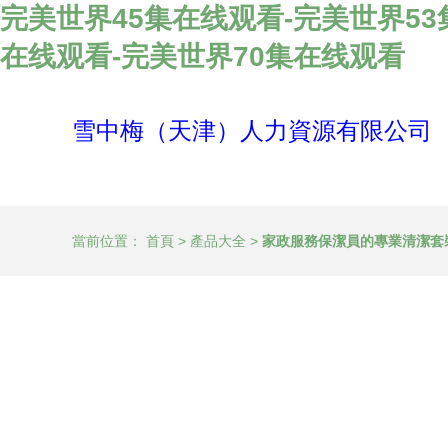
完美世界45集在线观看-完美世界53
在线观看-完美世界70集在线观看
雪中梅（天津）人力資源有限公司
當前位置：
首頁
>
產品大全
>
家政服務保潔員的專業清潔套